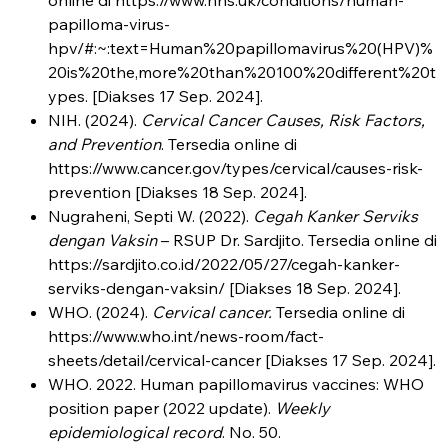
papilloma-virus-
hpv/#:~:text=Human%20papillomavirus%20(HPV)%
20is%20the,more%20than%20100%20different%20t
ypes. [Diakses 17 Sep. 2024].
NIH. (2024).
Cervical Cancer Causes, Risk Factors,
and Prevention
. Tersedia online di
https://www.cancer.gov/types/cervical/causes-risk-
prevention [Diakses 18 Sep. 2024].
Nugraheni, Septi W. (2022).
Cegah Kanker Serviks
dengan Vaksin
– RSUP Dr. Sardjito. Tersedia online di
https://sardjito.co.id/2022/05/27/cegah-kanker-
serviks-dengan-vaksin/ [Diakses 18 Sep. 2024].
WHO. (2024).
Cervical cancer.
Tersedia online di
https://www.who.int/news-room/fact-
sheets/detail/cervical-cancer [Diakses 17 Sep. 2024].
‌WHO. 2022. Human papillomavirus vaccines: WHO
position paper (2022 update).
Weekly
epidemiological record
. No. 50.