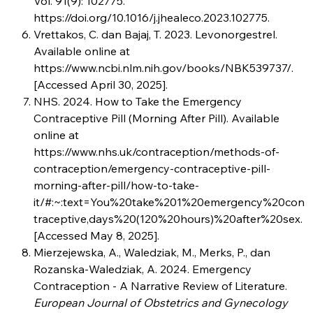
Vol. 91(9): 102775.
https://doi.org/10.1016/j.jhealeco.2023.102775.
Vrettakos, C. dan Bajaj, T. 2023. Levonorgestrel.
Available online at
https://www.ncbi.nlm.nih.gov/books/NBK539737/.
[Accessed April 30, 2025].
NHS. 2024. How to Take the Emergency
Contraceptive Pill (Morning After Pill). Available
online at
https://www.nhs.uk/contraception/methods-of-
contraception/emergency-contraceptive-pill-
morning-after-pill/how-to-take-
it/#:~:text=You%20take%201%20emergency%20con
traceptive,days%20(120%20hours)%20after%20sex.
[Accessed May 8, 2025].
Mierzejewska, A., Waledziak, M., Merks, P., dan
Rozanska-Waledziak, A. 2024. Emergency
Contraception - A Narrative Review of Literature.
European Journal of Obstetrics and Gynecology