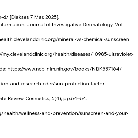
-d/ [Diakses 7 Mar. 2025].
sinformation. Journal of Investigative Dermatology, Vol
health.clevelandclinic.org/mineral-vs-chemical-sunscreen
s://my.clevelandclinic.org/health/diseases/10985-ultraviolet-
g pada: https://www.ncbi.nlm.nih.gov/books/NBK537164/
ation-and-research-cder/sun-protection-factor-
pdate Review. Cosmetics, 6(4), pp.64–64.
org/health/wellness-and-prevention/sunscreen-and-your-