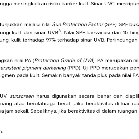
hingga meningkatkan risiko kanker kulit. Sinar UVC, meskipu
tunjukkan melalui nilai
Sun Protection Factor
(SPF). SPF buk
6
ngi kulit dari sinar UVB
. Nilai SPF bervariasi dari 15 hi
gi kulit terhadap 97% terhadap sinar UVB. Perlindungan t
kan nilai PA (
Protection Grade of UVA
). PA merupakan nil
ersistent pigment darkening
(PPD). Uji PPD merupakan pe
en pada kulit. Semakin banyak tanda plus pada nilai PA, 
 UV,
sunscreen
harus digunakan secara benar dan diaplik
nang atau berolahraga berat. Jika beraktivitas di luar r
ua jam sekali. Sebaliknya, jika beraktivitas di dalam ruang
m.