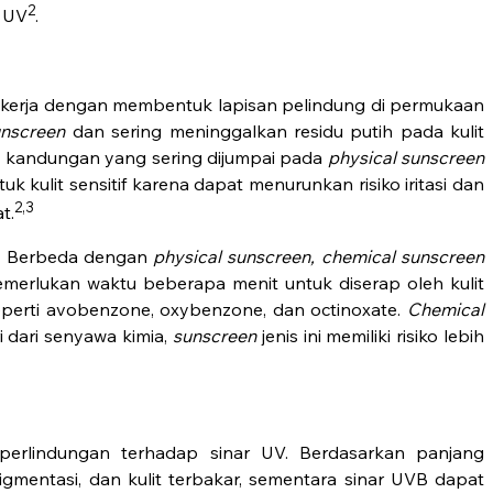
2
i UV
.
kerja dengan membentuk lapisan pelindung di permukaan
unscreen
dan sering meninggalkan residu putih pada kulit
pa kandungan yang sering dijumpai pada
physical sunscreen
k kulit sensitif karena dapat menurunkan risiko iritasi dan
2,3
t.
s. Berbeda dengan
physical sunscreen,
chemical sunscreen
memerlukan waktu beberapa menit untuk diserap oleh kulit
eperti avobenzone, oxybenzone, dan octinoxate.
Chemical
 dari senyawa kimia,
sunscreen
jenis ini memiliki risiko lebih
rlindungan terhadap sinar UV. Berdasarkan panjang
gmentasi, dan kulit terbakar, sementara sinar UVB dapat