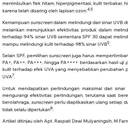
menimbulkan flek hitam, hiperpigmentasi, kulit terbakar, 
4,5
karena telah disaring oleh lapisan ozon.
Kemampuan
sunscreen
dalam melindungi dari sinar UVB di
melainkan menunjukkan efektivitas produk dalam melindu
terhadap 94% sinar UVB sementara SPF 30 dapat melindun
5
mampu melindungi kulit terhadap 98% sinar UVB
.
Selain SPF, pemilihan
sunscreen
juga harus mempertimbang
PA+, PA++, PA+++, hingga PA++++ berdasarkan hasil uji
p
kulit terhadap efek UVA yang menyebabkan perubahan pigm
7
UVA
.
Untuk mendapatkan perlindungan maksimal dari sinar
mengurangi efektivitas perlindungan, terutama saat bere
berolahraga,
sunscreen
perlu diaplikasikan ulang setiap d
8
tidak selalu diperlukan
.
Artikel ditinjau oleh Apt. Raspati Dewi Mulyaningsih, M.Far