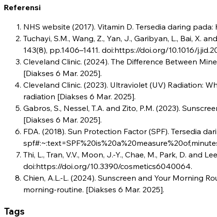
Referensi
‌NHS website (2017). Vitamin D. Tersedia daring pada:
Tuchayi, S.M., Wang, Z., Yan, J., Garibyan, L., Bai, X.
143(8), pp.1406–1411. doi:https://doi.org/10.1016/j.jid.2
Cleveland Clinic. (2024). The Difference Between Mine
[Diakses 6 Mar. 2025].
‌Cleveland Clinic. (2023). Ultraviolet (UV) Radiation: W
radiation [Diakses 6 Mar. 2025].
‌Gabros, S., Nessel, T.A. and Zito, P.M. (2023). Suns
[Diakses 6 Mar. 2025].
FDA. (2018). Sun Protection Factor (SPF). Tersedia d
spf#:~:text=SPF%20is%20a%20measure%20of,minutes
Thi, L., Tran, V.V., Moon, J.-Y., Chae, M., Park, D. an
doi:https://doi.org/10.3390/cosmetics6040064.
Chien, A.L.-L. (2024). Sunscreen and Your Morning R
morning-routine. [Diakses 6 Mar. 2025].
Tags