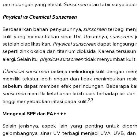
perlindungan yang efektif.
Sunscreen
atau tabir surya adal
Physical vs Chemical Sunscreen
Berdasarkan bahan penyusunnya,
sunscreen
terbagi men
kulit yang memantulkan sinar UV. Umumnya,
sunscreen
j
setelah diaplikasikan.
Physical sunscreen
dapat langsung m
seperti zink oksida dan titanium dioksida. Karena tersusun 
alergi. Selain itu,
physical sunscreen
tidak menyumbat kulit 
Chemical sunscreen
bekerja melindungi kulit dengan m
memiliki tekstur lebih ringan dan tidak menimbulkan res
sebelum dapat memberi efek perlindungan. Beberapa ka
sunscreen
memiliki ketahanan lebih baik terhadap air dan
2,3
tinggi menyebabkan iritasi pada kulit.
Mengenal SPF dan PA++++
Selain jenisnya, aspek lain yang penting untuk dipe
gelombangnya, sinar UV terbagi menjadi UVA, UVB, dan U