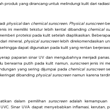
ah produk yang dirancang untuk melindungi kulit dari radias
jadi
physical
dan
chemical sunscreen.
Physical sunscreen
be
enis ini memiliki tekstur lebih kental dibanding
chemical s
emberi proteksi pada kulit setelah diaplikasikan. Bebera
dari mineral,
physical sunscreen
lebih direkomendasikan untu
sehingga dapat digunakan pada kulit yang rentan berjerawa
enyerap paparan sinar UV dan mengubahnya menjadi pana
idu berwarna putih pada kulit namun,
sunscreen
jenis ini 
ndungan yang sering dijumpai pada
chemical sunscreen
s
 keringat dibanding
physical sunscreen
namun karena terdiri
rhatikan dalam pemilihan
sunscreen
adalah kemampuan pe
VC. Sinar UVA dapat menyebabkan inflamasi, kerutan, pi