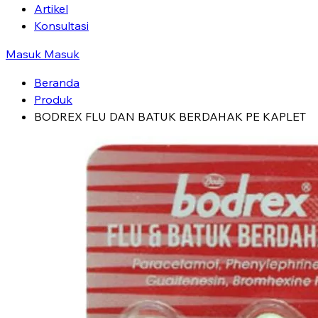
Artikel
Konsultasi
Masuk
Masuk
Beranda
Produk
BODREX FLU DAN BATUK BERDAHAK PE KAPLET