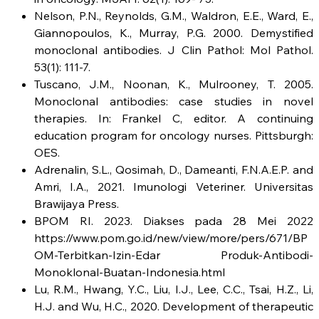
Nelson, P.N., Reynolds, G.M., Waldron, E.E., Ward, E.,
Giannopoulos, K., Murray, P.G. 2000. Demystified
monoclonal antibodies. J Clin Pathol: Mol Pathol.
53(1): 111-7.
Tuscano, J.M., Noonan, K., Mulrooney, T. 2005.
Monoclonal antibodies: case studies in novel
therapies. In: Frankel C, editor. A continuing
education program for oncology nurses. Pittsburgh:
OES.
Adrenalin, S.L., Qosimah, D., Dameanti, F.N.A.E.P. and
Amri, I.A., 2021. Imunologi Veteriner. Universitas
Brawijaya Press.
BPOM RI. 2023. Diakses pada 28 Mei 2022
https://www.pom.go.id/new/view/more/pers/671/BP
OM-Terbitkan-Izin-Edar Produk-Antibodi-
Monoklonal-Buatan-Indonesia.html
Lu, R.M., Hwang, Y.C., Liu, I.J., Lee, C.C., Tsai, H.Z., Li,
H.J. and Wu, H.C., 2020. Development of therapeutic