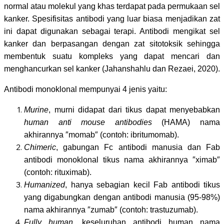
normal atau molekul yang khas terdapat pada permukaan sel
kanker. Spesifisitas antibodi yang luar biasa menjadikan zat
ini dapat digunakan sebagai terapi. Antibodi mengikat sel
kanker dan berpasangan dengan zat sitotoksik sehingga
membentuk suatu kompleks yang dapat mencari dan
menghancurkan sel kanker (Jahanshahlu dan Rezaei, 2020).
Antibodi monoklonal mempunyai 4 jenis yaitu:
Murine
, murni didapat dari tikus dapat menyebabkan
human anti mouse
antibodies
(HAMA) nama
akhirannya ″momab″ (contoh: ibritumomab).
Chimeric
, gabungan Fc antibodi manusia dan Fab
antibodi monoklonal tikus nama akhirannya ″ximab″
(contoh: rituximab).
Humanized
, hanya sebagian kecil Fab antibodi tikus
yang digabungkan dengan antibodi manusia (95-98%)
nama akhirannya ″zumab″ (contoh: trastuzumab).
Fully human
, keseluruhan antibodi human nama