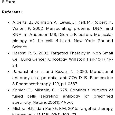
S.Farm
Referensi
Alberts, B., Johnson, A., Lewis, J., Raff, M., Robert, K.,
Walter, P. 2002. Manipulating proteins, DNA, and
RNA. In: Anderson MS, Dilernia B, editors. Molecular
biology of the cell. 4th ed. New York: Garland
Science.
Herbst, R. S. 2002. Targeted Therapy in Non Small
Cell Lung Cancer. Oncology Williston Park.16(1): 19-
24.
Jahanshahlu, L. and Rezaei, N., 2020. Monoclonal
antibody as a potential anti COVID-19. Biomedicine
& Pharmacotherapy, 129, p.110337.
Kohler, G., Milstein, C. 1975. Continous cultures of
fused cells secreting antibody of predifined
specificity. Nature. 256(1): 495-7.
Mishra, B.K., dan Parikh, P.M. 2016. Targeted therapy
in oncology. MJAFI. 62(1): 169- 73.