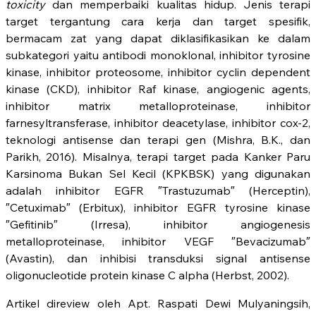
toxicity
dan memperbaiki kualitas hidup. Jenis terapi
target tergantung cara kerja dan target spesifik,
bermacam zat yang dapat diklasifikasikan ke dalam
subkategori yaitu antibodi monoklonal, inhibitor tyrosine
kinase, inhibitor proteosome, inhibitor cyclin dependent
kinase (CKD), inhibitor Raf kinase, angiogenic agents,
inhibitor matrix metalloproteinase, inhibitor
farnesyltransferase, inhibitor deacetylase, inhibitor cox-2,
teknologi antisense dan terapi gen (Mishra, B.K., dan
Parikh, 2016). Misalnya, terapi target pada Kanker Paru
Karsinoma Bukan Sel Kecil (KPKBSK) yang digunakan
adalah inhibitor EGFR ″Trastuzumab″ (Herceptin),
″Cetuximab″ (Erbitux), inhibitor EGFR tyrosine kinase
″Gefitinib″ (Irresa), inhibitor angiogenesis
metalloproteinase, inhibitor VEGF ″Bevacizumab″
(Avastin), dan inhibisi transduksi signal antisense
oligonucleotide protein kinase C alpha (Herbst, 2002).
Artikel direview oleh Apt. Raspati Dewi Mulyaningsih,